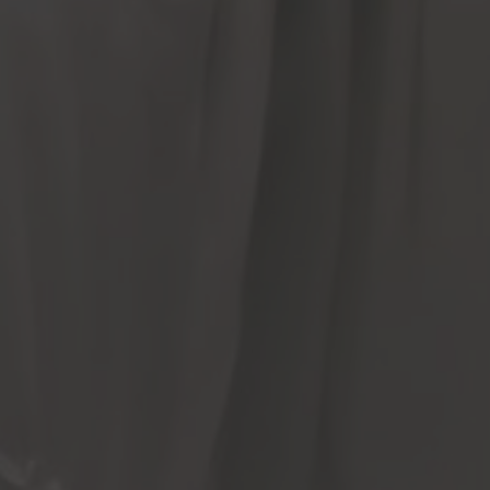
Wedding Gift
Doa Restu Anda Merupakan Karunia Yang Sangat Berarti Bagi
Kami. Namun Jika Memberi Adalah Ungkapan Tanda Kasih
Anda, Anda Dapat Memberi Gift