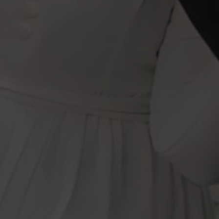
Count The Date
00
00
00
00
Hari
Jam
Menit
Detik
Love Story