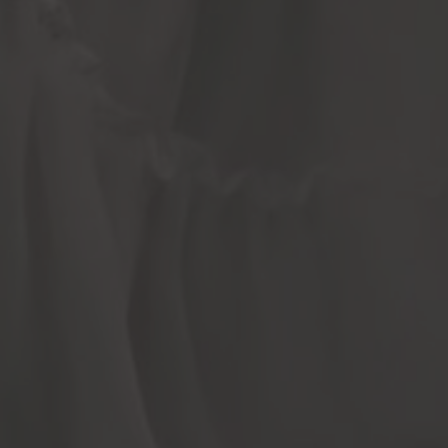
Doa & Ucapan
7
Wishes