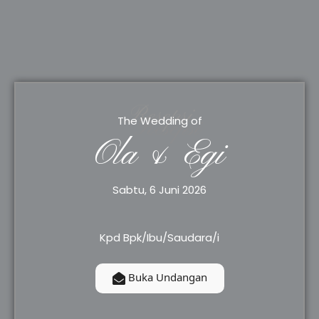
Resepsi
The Wedding of
Ola & Egi
Sabtu, 6 Juni 2026
Kpd Bpk/Ibu/Saudara/i
Buka Undangan