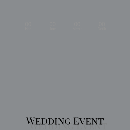
00
00
00
00
Hari
Jam
Menit
Detik
Wedding Event