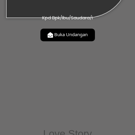
Kpd Bpk/Ibu/Saudara/i
Buka Undangan
Love Story