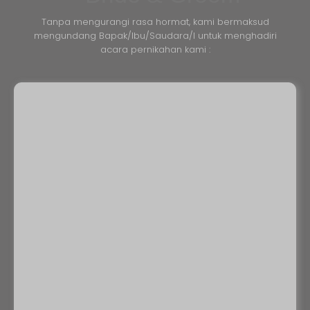
Tanpa mengurangi rasa hormat, kami bermaksud
mengundang Bapak/Ibu/Saudara/I untuk menghadiri
acara pernikahan kami :