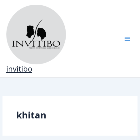
Lewati
ke
konten
invitibo
khitan